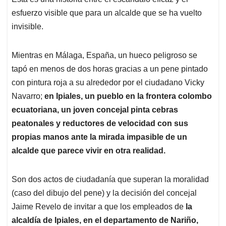
s
b
e
l
a
esfuerzo visible que para un alcalde que se ha vuelto
A
o
d
d
p
o
I
s
invisible.
p
k
n
Mientras en Málaga, España, un hueco peligroso se
tapó en menos de dos horas gracias a un pene pintado
con pintura roja a su alrededor por el ciudadano Vicky
Navarro;
en Ipiales, un pueblo en la frontera colombo
ecuatoriana, un joven concejal pinta cebras
peatonales y reductores de velocidad con sus
propias manos ante la mirada impasible de un
alcalde que parece vivir en otra realidad.
Son dos actos de ciudadanía que superan la moralidad
(caso del dibujo del pene) y la decisión del concejal
Jaime Revelo de invitar a que los empleados de
la
alcaldía de Ipiales, en el departamento de Nariño,