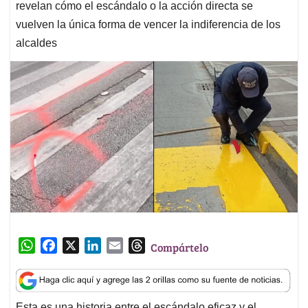
revelan cómo el escándalo o la acción directa se
vuelven la única forma de vencer la indiferencia de los
alcaldes
W
F
X
L
E
T
Compártelo
h
a
i
m
h
a
c
n
a
r
t
e
k
i
e
Esta es una historia entre el escándalo eficaz y el