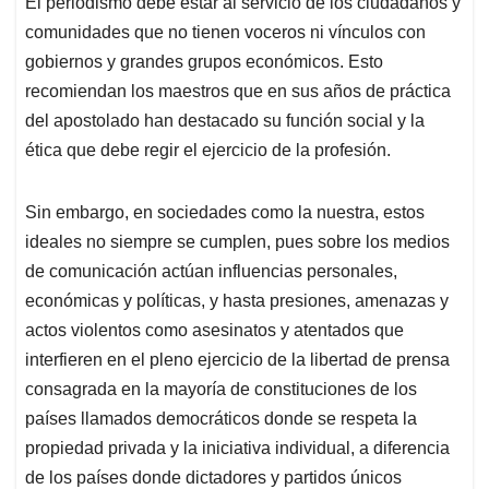
El periodismo debe estar al servicio de los ciudadanos y
s
b
e
l
a
comunidades que no tienen voceros ni vínculos con
A
o
d
d
p
o
I
s
gobiernos y grandes grupos económicos. Esto
p
k
n
recomiendan los maestros que en sus años de práctica
del apostolado han destacado su función social y la
ética que debe regir el ejercicio de la profesión.
Sin embargo, en sociedades como la nuestra, estos
ideales no siempre se cumplen, pues sobre los medios
de comunicación actúan influencias personales,
económicas y políticas, y hasta presiones, amenazas y
actos violentos como asesinatos y atentados que
interfieren en el pleno ejercicio de la libertad de prensa
consagrada en la mayoría de constituciones de los
países llamados democráticos donde se respeta la
propiedad privada y la iniciativa individual, a diferencia
de los países donde dictadores y partidos únicos