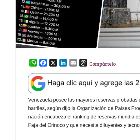
W
F
X
L
E
T
Compártelo
h
a
i
m
h
a
c
n
a
r
t
e
k
i
e
s
b
e
l
a
A
o
d
d
Venezuela posee las mayores reservas probadas d
p
o
I
s
barriles, según dijo la Organización de Países Pro
p
k
n
nación encabeza el ranking de reservas mundiales
Faja del Orinoco y que necesita diluyentes y tecno