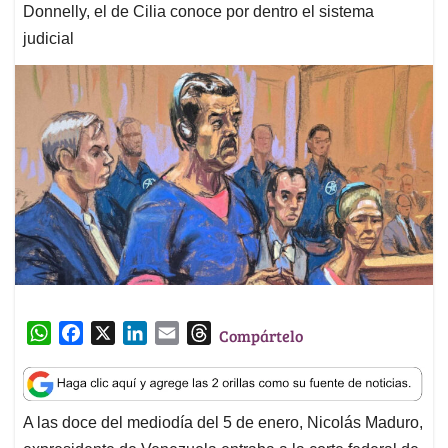
Donnelly, el de Cilia conoce por dentro el sistema
judicial
W
F
X
L
E
T
Compártelo
h
a
i
m
h
a
c
n
a
r
t
e
k
i
e
A las doce del mediodía del 5 de enero, Nicolás Maduro,
s
b
e
l
a