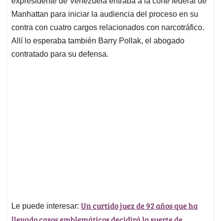
expresidente de Venezuela entraba a la corte federal de
A
o
d
d
p
o
I
s
Manhattan para iniciar la audiencia del proceso en su
p
k
n
contra con cuatro cargos relacionados con narcotráfico.
Allí lo esperaba también Barry Pollak, el abogado
contratado para su defensa.
Un curtido juez de 92 años que ha
Le puede interesar:
llevado casos emblemáticos decidirá la suerte de