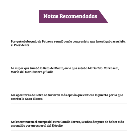
Notas Recomendadas
Por qué el abogado de Petro se reunió con la congresista que investigaba a su jefe,
el Presidente
La mujer que tumbó la lista del Pacto, en la que estaba María Fda. Carrascal,
María del Mar Pizarro y “Lalis
Los opositores de Petro no tuvieron más opción que criticar la puerta por la que
entró a la Casa Blanca
Así encontraron el cuerpo del cura Camilo Torres, 60 años después de haber sido
escondido por un general del Ejército