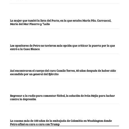
La mujer que tumbó la lista del Pacto, en la que estaba María Fda. Carrascal,
María del Mar Pizarro y “Lalis
Los opositores de Petro no tuvieron más opción que criticar la puerta por la que
entró a la Casa Blanca
Así encontraron el cuerpo del cura Camilo Torres, 60 años después de haber sido
escondido por un general del Ejército
Regresar a la radio para comentar fútbol, la solución de Iván Mejía para luchar
contra la depresión
La casona más de 100 años de la embajada de Colombia en Washington donde
Petro afinó su cara a cara con Trump