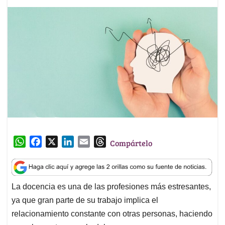
W
F
X
L
E
T
Compártelo
h
a
i
m
h
a
c
n
a
r
t
e
k
i
e
La docencia es una de las profesiones más estresantes,
s
b
e
l
a
ya que gran parte de su trabajo implica el
A
o
d
d
p
o
I
s
relacionamiento constante con otras personas, haciendo