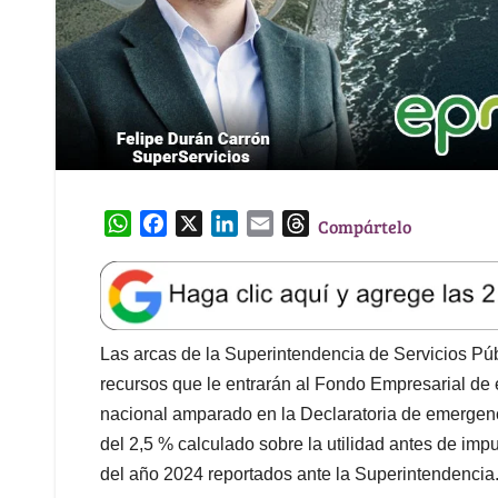
W
F
X
L
E
T
Compártelo
h
a
i
m
h
a
c
n
a
r
t
e
k
i
e
s
b
e
l
a
A
o
d
d
Las arcas de la Superintendencia de Servicios Públ
p
o
I
s
recursos que le entrarán al Fondo Empresarial de 
p
k
n
nacional amparado en la Declaratoria de emergen
del 2,5 % calculado sobre la utilidad antes de im
del año 2024 reportados ante la Superintendencia