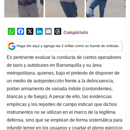
W
F
X
L
E
T
Compártelo
h
a
i
m
h
a
c
n
a
r
t
e
k
i
e
Es pertinente evaluar la conducta de ciertos operadores
s
b
e
l
a
de taxis y autobuses en Barranquilla y su área
A
o
d
d
p
o
I
s
metropolitana, quienes, bajo el pretexto de disponer de
p
k
n
un medio de autoprotección frente a la delincuencia,
portan armamento de variada índole (contundentes,
blancas y de fuego). A pesar de ello, las evidencias
empíricas y los reportes de campo indican que dichos
instrumentos no se utilizan en el marco de la legítima
defensa, sino que se emplean de forma sistemática para
infundir temor en los usuarios y coartar el pleno ejercicio