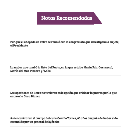
Notas Recomendadas
Por qué el abogado de Petro se reunió con la congresista que investigaba a su jefe,
el Presidente
La mujer que tumbó la lista del Pacto, en la que estaba María Fda. Carrascal,
María del Mar Pizarro y “Lalis
Los opositores de Petro no tuvieron más opción que criticar la puerta por la que
entró a la Casa Blanca
Así encontraron el cuerpo del cura Camilo Torres, 60 años después de haber sido
escondido por un general del Ejército