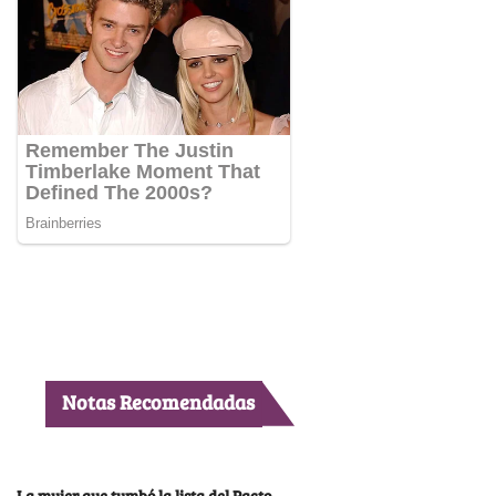
Notas Recomendadas
La mujer que tumbó la lista del Pacto,