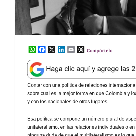
W
F
X
L
E
T
Compártelo
h
a
i
m
h
a
c
n
a
r
t
e
k
i
e
s
b
e
l
a
A
o
d
d
Contar con una política de relaciones internacion
p
o
I
s
sobre cual es la mejor forma en que Colombia y l
p
k
n
y con los nacionales de otros lugares.
Esa política se compone un número plural de aspe
unilateralismo, en las relaciones individuales o e
ninguna duda de que el multilateralismo es lo qu