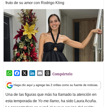
fruto de su amor con Rodrigo Kling
W
F
X
L
E
T
Compártelo
h
a
i
m
h
a
c
n
a
r
t
e
k
i
e
Una de las figuras que más ha llamado la atención en
s
b
e
l
a
esta temporada de
Yo me llamo
, ha sido Laura Acuña.
A
o
d
d