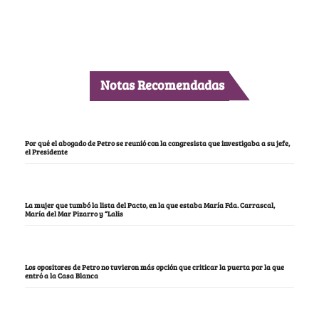
Notas Recomendadas
Por qué el abogado de Petro se reunió con la congresista que investigaba a su jefe,
el Presidente
La mujer que tumbó la lista del Pacto, en la que estaba María Fda. Carrascal,
María del Mar Pizarro y “Lalis
Los opositores de Petro no tuvieron más opción que criticar la puerta por la que
entró a la Casa Blanca