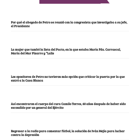
Por qué el abogado de Petro se reunió con la congresista que investigaba a su jefe,
el Presidente
La mujer que tumbó la lista del Pacto, en la que estaba María Fda. Carrascal,
María del Mar Pizarro y “Lalis
Los opositores de Petro no tuvieron más opción que criticar la puerta por la que
entró a la Casa Blanca
Así encontraron el cuerpo del cura Camilo Torres, 60 años después de haber sido
escondido por un general del Ejército
Regresar a la radio para comentar fútbol, la solución de Iván Mejía para luchar
contra la depresión