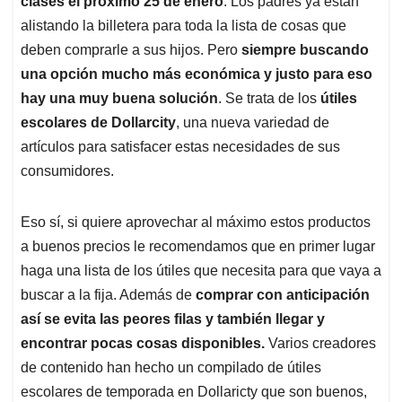
p
o
I
s
clases el próximo 25 de enero
. Los padres ya están
p
k
n
alistando la billetera para toda la lista de cosas que
deben comprarle a sus hijos. Pero
siempre buscando
una opción mucho más económica y justo para eso
hay una muy buena solución
. Se trata de los
útiles
escolares de Dollarcity
, una nueva variedad de
artículos para satisfacer estas necesidades de sus
consumidores.
Eso sí, si quiere aprovechar al máximo estos productos
a buenos precios le recomendamos que en primer lugar
haga una lista de los útiles que necesita para que vaya a
buscar a la fija. Además de
comprar con anticipación
así se evita las peores filas y también llegar y
encontrar pocas cosas disponibles.
Varios creadores
de contenido han hecho un compilado de útiles
escolares de temporada en Dollaricty que son buenos,