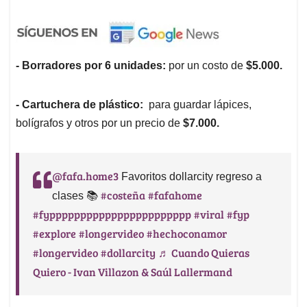
- Borradores por 6 unidades:
por un costo de
$5.000.
- Cartuchera de plástico:
para guardar lápices,
bolígrafos y otros por un precio de
$7.000.
@fafa.home3
Favoritos dollarcity regreso a
#costeña
#fafahome
clases 📚
#fyppppppppppppppppppppppp
#viral
#fyp
#explore
#longervideo
#hechoconamor
#longervideo
#dollarcity
♬ Cuando Quieras
Quiero - Ivan Villazon & Saúl Lallermand