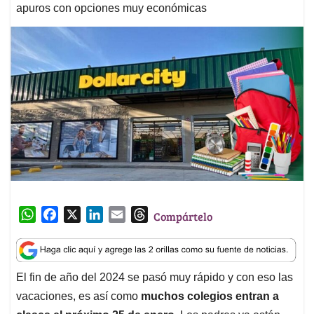
apuros con opciones muy económicas
W
F
X
L
E
T
Compártelo
h
a
i
m
h
a
c
n
a
r
t
e
k
i
e
El fin de año del 2024 se pasó muy rápido y con eso las
s
b
e
l
a
vacaciones, es así como
muchos colegios entran a
A
o
d
d