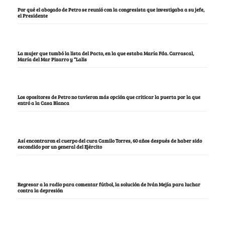
Por qué el abogado de Petro se reunió con la congresista que investigaba a su jefe,
el Presidente
La mujer que tumbó la lista del Pacto, en la que estaba María Fda. Carrascal,
María del Mar Pizarro y “Lalis
Los opositores de Petro no tuvieron más opción que criticar la puerta por la que
entró a la Casa Blanca
Así encontraron el cuerpo del cura Camilo Torres, 60 años después de haber sido
escondido por un general del Ejército
Regresar a la radio para comentar fútbol, la solución de Iván Mejía para luchar
contra la depresión