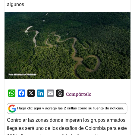
algunos
W
F
X
L
E
T
Compártelo
h
a
i
m
h
a
c
n
a
r
t
e
k
i
e
Controlar las zonas donde imperan los grupos armados
s
b
e
l
a
ilegales será uno de los desafíos de Colombia para este
A
o
d
d