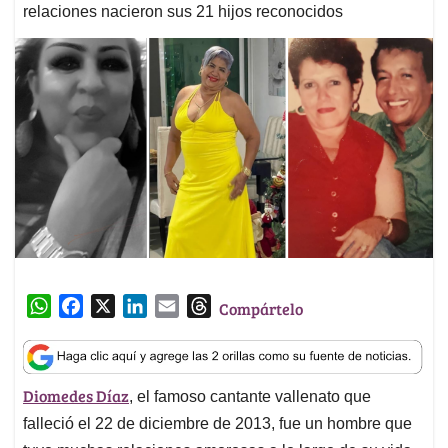
relaciones nacieron sus 21 hijos reconocidos
W
F
X
L
E
T
Compártelo
h
a
i
m
h
a
c
n
a
r
t
e
k
i
e
Diomedes Díaz
, el famoso cantante vallenato que
s
b
e
l
a
A
o
d
d
falleció el 22 de diciembre de 2013, fue un hombre que