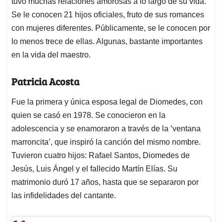
p
o
I
s
tuvo muchas relaciones amorosas a lo largo de su vida.
p
k
n
Se le conocen 21 hijos oficiales, fruto de sus romances
con mujeres diferentes. Públicamente, se le conocen por
lo menos trece de ellas. Algunas, bastante importantes
en la vida del maestro.
Patricia Acosta
Fue la primera y única esposa legal de Diomedes, con
quien se casó en 1978. Se conocieron en la
adolescencia y se enamoraron a través de la ‘ventana
marroncita’, que inspiró la canción del mismo nombre.
Tuvieron cuatro hijos: Rafael Santos, Diomedes de
Jesús, Luis Ángel y el fallecido Martín Elías. Su
matrimonio duró 17 años, hasta que se separaron por
las infidelidades del cantante.