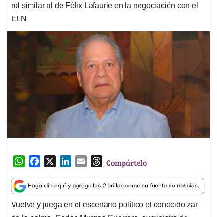
rol similar al de Félix Lafaurie en la negociación con el
ELN
W
F
X
L
E
T
Compártelo
h
a
i
m
h
a
c
n
a
r
t
e
k
i
e
Vuelve y juega en el escenario político el conocido zar
s
b
e
l
a