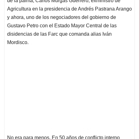
de la palma, Carlos Murgas Guerrero, exministro de
A
o
d
d
p
o
I
s
Agricultura en la presidencia de Andrés Pastrana Arango
p
k
n
y ahora, uno de los negociadores del gobierno de
Gustavo Petro con el Estado Mayor Central de las
disidencias de las Farc que comanda alias Iván
Mordisco.
No era para menos. En 50 años de conflicto interno