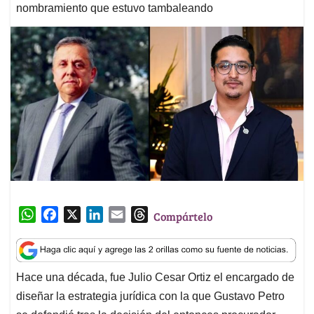
nombramiento que estuvo tambaleando
W
F
X
L
E
T
Compártelo
h
a
i
m
h
a
c
n
a
r
t
e
k
i
e
Hace una década, fue Julio Cesar Ortiz el encargado de
s
b
e
l
a
diseñar la estrategia jurídica con la que Gustavo Petro
A
o
d
d