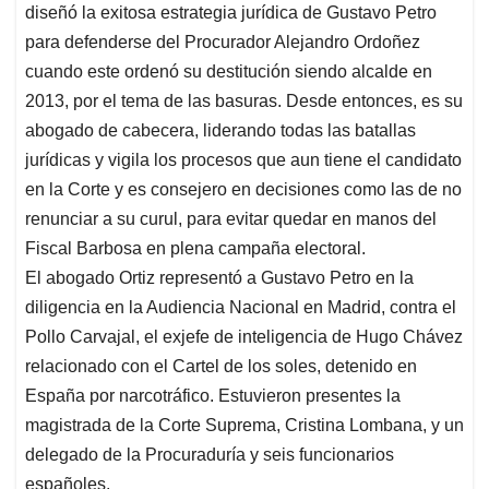
t
e
k
i
e
diseñó la exitosa estrategia jurídica de Gustavo Petro
s
b
e
l
a
para defenderse del Procurador Alejandro Ordoñez
A
o
d
d
cuando este ordenó su destitución siendo alcalde en
p
o
I
s
2013, por el tema de las basuras. Desde entonces, es su
p
k
n
abogado de cabecera, liderando todas las batallas
jurídicas y vigila los procesos que aun tiene el candidato
en la Corte y es consejero en decisiones como las de no
renunciar a su curul, para evitar quedar en manos del
Fiscal Barbosa en plena campaña electoral.
El abogado Ortiz representó a Gustavo Petro en la
diligencia en la Audiencia Nacional en Madrid, contra el
Pollo Carvajal, el exjefe de inteligencia de Hugo Chávez
relacionado con el Cartel de los soles, detenido en
España por narcotráfico. Estuvieron presentes la
magistrada de la Corte Suprema, Cristina Lombana, y un
delegado de la Procuraduría y seis funcionarios
españoles.