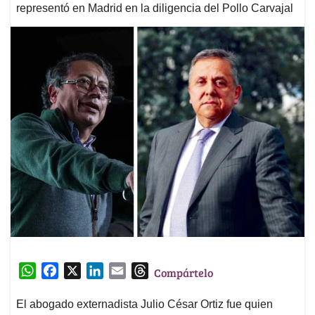
representó en Madrid en la diligencia del Pollo Carvajal
W
F
X
L
E
T
Compártelo
h
a
i
m
h
a
c
n
a
r
El abogado externadista Julio César Ortiz fue quien