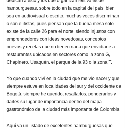
p
o
I
s
dedican a esto y los que organizan festivales de
p
k
n
hamburguesas, sobre todo en la capital del país, bien
sea en audiovisual o escrito, muchas veces discriminan
o son elitistas, pues piensan que la buena mesa solo
existe de la calle 26 para el norte, siendo injustos con
emprendedores con ideas novedosas, conceptos
nuevos y recetas que no tienen nada que envidiarle a
restaurantes ubicados en sectores como la zona G,
Chapinero, Usaquén, el parque de la 93 o la zona T.
Yo que cuando viví en la ciudad que me vio nacer y que
siempre estuve en localidades del sur y del occidente de
Bogotá, siempre he querido, resaltarlos, ponderarlos y
darles su lugar de importancia dentro del mapa
gastronómico de la ciudad más importante de Colombia.
Aquí va un listado de excelentes hamburguesas que