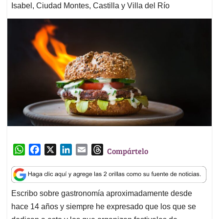
Isabel, Ciudad Montes, Castilla y Villa del Río
W
F
X
L
E
T
Compártelo
h
a
i
m
h
a
c
n
a
r
t
e
k
i
e
Escribo sobre gastronomía aproximadamente desde
s
b
e
l
a
hace 14 años y siempre he expresado que los que se
A
o
d
d