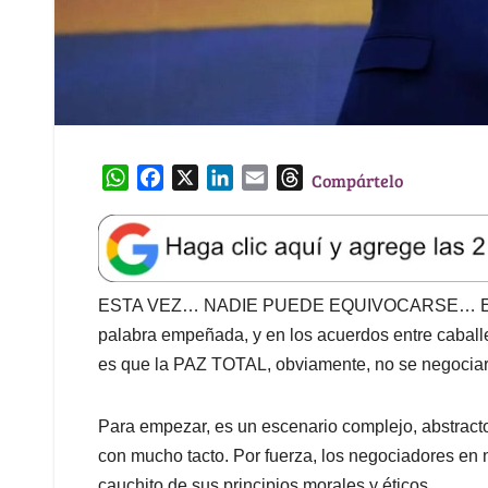
W
F
X
L
E
T
Compártelo
h
a
i
m
h
a
c
n
a
r
t
e
k
i
e
s
b
e
l
a
A
o
d
d
ESTA VEZ… NADIE PUEDE EQUIVOCARSE… En un p
p
o
I
s
palabra empeñada, y en los acuerdos entre caball
p
k
n
es que la PAZ TOTAL, obviamente, no se negociará
Para empezar, es un escenario complejo, abstracto
con mucho tacto. Por fuerza, los negociadores en 
cauchito de sus principios morales y éticos.