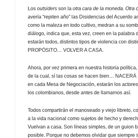
Los
outsiders
son la
otra cara de la moneda. Otra 
avería “repiten año” las Disidencias del Acuerdo a
como la maleza en todo cultivo, medran a su somb
diálogo, indica que, esta vez, creen en la palabr
estarán todos, distintos tipos de violencia con 
PROPÓSITO… VOLVER A CASA.
Ahora, por vez primera en nuestra historia política
de la cual, sí las cosas se hacen bien… NACERÁ L
en cada Mesa de Negociación, estarán los actores 
los colombianos, desde antes de llamarnos así.
Todos compartirán el manoseado y viejo libreto, co
a la vida nacional como sujetos de hecho y derecho.
Vuelvan a casa. Son líneas simples, de un guion 
posible. Porque no debemos olvidar que siempre s