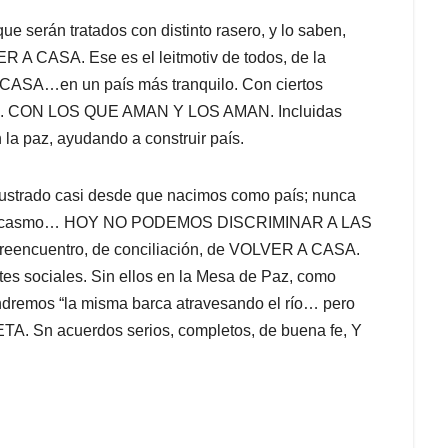
ue serán tratados con distinto rasero, y lo saben,
 A CASA. Ese es el leitmotiv de todos, de la
SA…en un país más tranquilo. Con ciertos
A. CON LOS QUE AMAN Y LOS AMAN. Incluidas
 la paz, ayudando a construir país.
rustrado casi desde que nacimos como país; nunca
a sarcasmo… HOY NO PODEMOS DISCRIMINAR A LAS
encuentro, de conciliación, de VOLVER A CASA.
ntes sociales. Sin ellos en la Mesa de Paz, como
remos “la misma barca atravesando el río… pero
A. Sn acuerdos serios, completos, de buena fe, Y