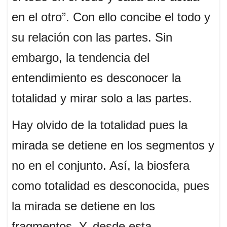
p
o
I
s
p
k
n
en el otro”. Con ello concibe el todo y
su relación con las partes. Sin
embargo, la tendencia del
entendimiento es desconocer la
totalidad y mirar solo a las partes.
Hay olvido de la totalidad pues la
mirada se detiene en los segmentos y
no en el conjunto. Así, la biosfera
como totalidad es desconocida, pues
la mirada se detiene en los
fragmentos. Y, desde esta