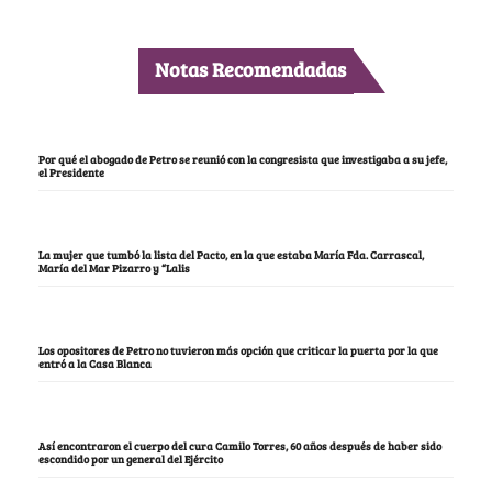
Notas Recomendadas
Por qué el abogado de Petro se reunió con la congresista que investigaba a su jefe,
el Presidente
La mujer que tumbó la lista del Pacto, en la que estaba María Fda. Carrascal,
María del Mar Pizarro y “Lalis
Los opositores de Petro no tuvieron más opción que criticar la puerta por la que
entró a la Casa Blanca
Así encontraron el cuerpo del cura Camilo Torres, 60 años después de haber sido
escondido por un general del Ejército