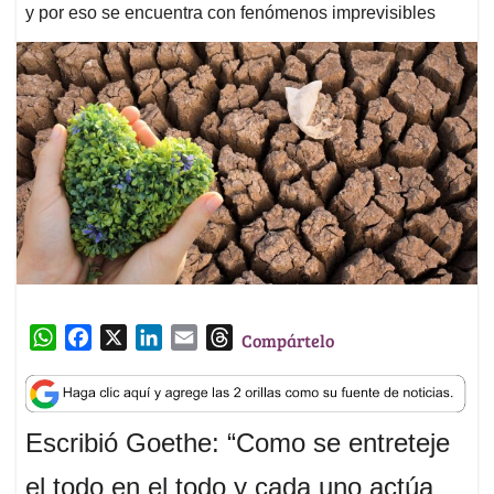
y por eso se encuentra con fenómenos imprevisibles
W
F
X
L
E
T
Compártelo
h
a
i
m
h
a
c
n
a
r
t
e
k
i
e
Escribió Goethe: “Como se entreteje
s
b
e
l
a
A
o
d
d
el todo en el todo y cada uno actúa