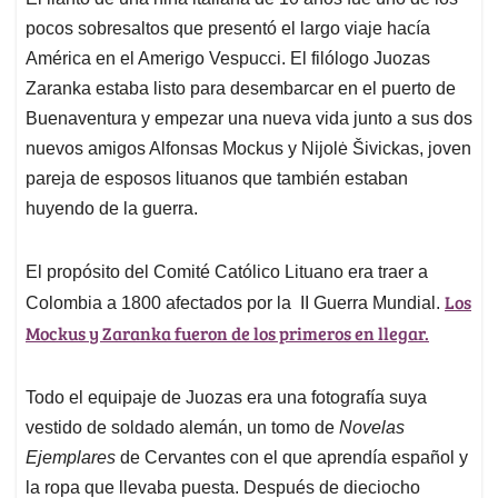
s
b
e
l
a
pocos sobresaltos que presentó el largo viaje hacía
A
o
d
d
p
o
I
s
América en el Amerigo Vespucci. El filólogo Juozas
p
k
n
Zaranka estaba listo para desembarcar en el puerto de
Buenaventura y empezar una nueva vida junto a sus dos
nuevos amigos Alfonsas Mockus y Nijolė Šivickas, joven
pareja de esposos lituanos que también estaban
huyendo de la guerra.
El propósito del Comité Católico Lituano era traer a
Los
Colombia a 1800 afectados por la II Guerra Mundial.
Mockus y Zaranka fueron de los primeros en llegar.
Todo el equipaje de Juozas era una fotografía suya
vestido de soldado alemán, un tomo de
Novelas
Ejemplares
de Cervantes con el que aprendía español y
la ropa que llevaba puesta. Después de dieciocho