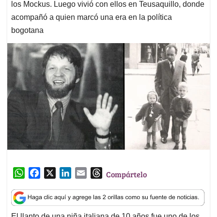
los Mockus. Luego vivió con ellos en Teusaquillo, donde
acompañó a quien marcó una era en la política
bogotana
W
F
X
L
E
T
Compártelo
h
a
i
m
h
a
c
n
a
r
t
e
k
i
e
El llanto de una niña italiana de 10 años fue uno de los