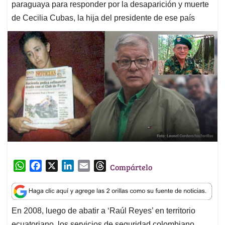
paraguaya para responder por la desaparición y muerte
de Cecilia Cubas, la hija del presidente de ese país
W
F
X
L
E
T
Compártelo
h
a
i
m
h
a
c
n
a
r
t
e
k
i
e
En 2008, luego de abatir a ‘Raúl Reyes’ en territorio
s
b
e
l
a
ecuatoriano, los servicios de seguridad colombiano