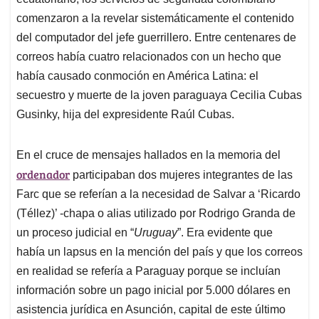
A
o
d
d
p
o
I
s
comenzaron a la revelar sistemáticamente el contenido
p
k
n
del computador del jefe guerrillero. Entre centenares de
correos había cuatro relacionados con un hecho que
había causado conmoción en América Latina: el
secuestro y muerte de la joven paraguaya Cecilia Cubas
Gusinky, hija del expresidente Raúl Cubas.
En el cruce de mensajes hallados en la memoria del
ordenador
participaban dos mujeres integrantes de las
Farc que se referían a la necesidad de Salvar a ‘Ricardo
(Téllez)’ -chapa o alias utilizado por Rodrigo Granda de
un proceso judicial en “
Uruguay
”. Era evidente que
había un lapsus en la mención del país y que los correos
en realidad se refería a Paraguay porque se incluían
información sobre un pago inicial por 5.000 dólares en
asistencia jurídica en Asunción, capital de este último