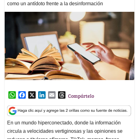
como un antídoto frente a la desinformación
W
F
X
L
E
T
Compártelo
h
a
i
m
h
a
c
n
a
r
t
e
k
i
e
En un mundo hiperconectado, donde la información
s
b
e
l
a
circula a velocidades vertiginosas y las opiniones se
A
o
d
d