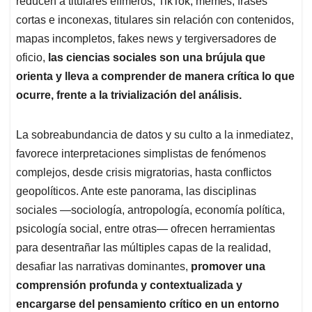
p
o
I
s
reducen a titulares efímeros, TikTok, memes, frases
p
k
n
cortas e inconexas, titulares sin relación con contenidos,
mapas incompletos, fakes news y tergiversadores de
oficio,
las ciencias sociales son una brújula que
orienta y lleva a comprender de manera crítica lo que
ocurre, frente a la trivialización del análisis.
La sobreabundancia de datos y su culto a la inmediatez,
favorece interpretaciones simplistas de fenómenos
complejos, desde crisis migratorias, hasta conflictos
geopolíticos. Ante este panorama, las disciplinas
sociales —sociología, antropología, economía política,
psicología social, entre otras— ofrecen herramientas
para desentrañar las múltiples capas de la realidad,
desafiar las narrativas dominantes,
promover una
comprensión profunda y contextualizada y
encargarse del pensamiento crítico en un entorno