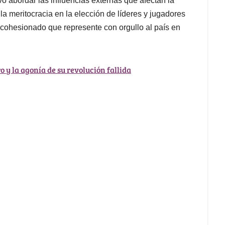
vo abordar las influencias externas que afectan la
 la meritocracia en la elección de líderes y jugadores
y cohesionado que represente con orgullo al país en
ro y la agonía de su revolución fallida