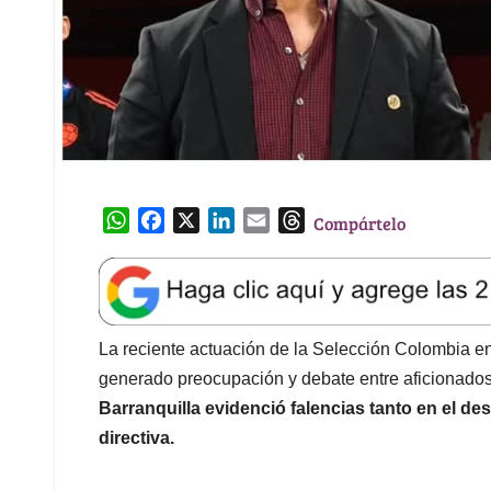
W
F
X
L
E
T
Compártelo
h
a
i
m
h
a
c
n
a
r
t
e
k
i
e
s
b
e
l
a
A
o
d
d
La reciente actuación de la Selección Colombia en
p
o
I
s
generado preocupación y debate entre aficionados
p
k
n
Barranquilla evidenció falencias tanto en el 
directiva.