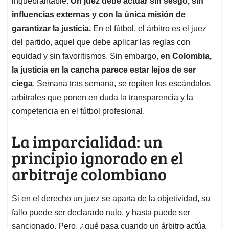
inquebrantable.
Un juez debe actuar sin sesgo, sin
A
o
d
d
p
o
I
s
influencias externas y con la única misión de
p
k
n
garantizar la justicia.
En el fútbol, el árbitro es el juez
del partido, aquel que debe aplicar las reglas con
equidad y sin favoritismos. Sin embargo,
en Colombia,
la justicia en la cancha parece estar lejos de ser
ciega
. Semana tras semana, se repiten los escándalos
arbitrales que ponen en duda la transparencia y la
competencia en el fútbol profesional.
La imparcialidad: un
principio ignorado en el
arbitraje colombiano
Si en el derecho un juez se aparta de la objetividad, su
fallo puede ser declarado nulo, y hasta puede ser
sancionado. Pero, ¿qué pasa cuando un árbitro actúa