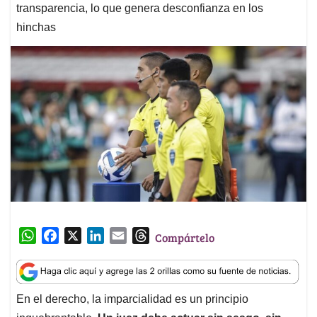
transparencia, lo que genera desconfianza en los
hinchas
W
F
X
L
E
T
Compártelo
h
a
i
m
h
a
c
n
a
r
t
e
k
i
e
En el derecho, la imparcialidad es un principio
s
b
e
l
a