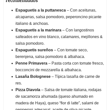
recomendados
Espaguetis a la puttanesca
– Con aceitunas,
alcaparras, salsa pomodoro, peperoncino picante
italiano & anchoas.
Espaguetis a la marinara
– Con langostinos
salteados en vino blanco, calamares, mejillones &
salsa pomodoro.
Espaguetis sureños
–
Con tomate seco,
berenjena, salsa pomodoro & albahaca.
Penne Primavera
– Pasta corta con tomate fresco,
bocconcini de mozzarella & albahaca.
Lasaña Bolognese
–
Típica lasaña de carne de
res.
Pizza Diavola
–
Salsa de tomate italiana, rodajas
de sacamorza ahumada (queso ahumado en
madera de Haya), queso “fior di latte”, salami de
pepperoni artesanal, aceite de oliva picante