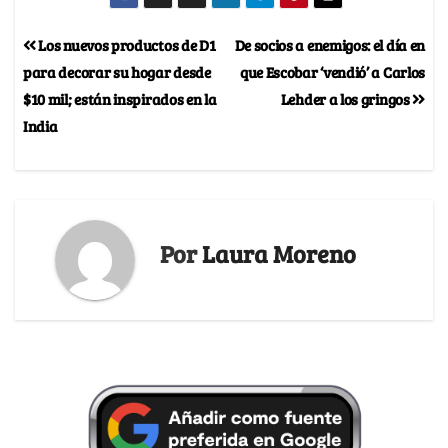
Los nuevos productos de D1
De socios a enemigos: el día en
para decorar su hogar desde
que Escobar ‘vendió’ a Carlos
$10 mil; están inspirados en la
Lehder a los gringos
India
Por
Laura Moreno