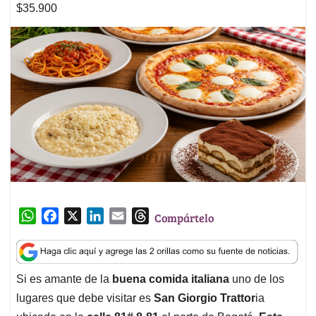
$35.900
W
F
X
L
E
T
Compártelo
h
a
i
m
h
a
c
n
a
r
t
e
k
i
e
Si es amante de la
buena comida italiana
uno de los
s
b
e
l
a
lugares que debe visitar es
San Giorgio Trattor
ia
A
o
d
d