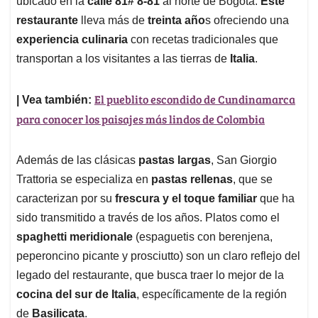
p
o
I
s
ubicado en la
calle 81# 8-81
al norte de Bogotá.
Este
p
k
n
restaurante
lleva más de
treinta año
s ofreciendo una
experiencia culinaria
con recetas tradicionales que
transportan a los visitantes a las tierras de
Italia
.
El pueblito escondido de Cundinamarca
| Vea también:
para conocer los paisajes más lindos de Colombia
Además de las clásicas
pastas largas
, San Giorgio
Trattoria se especializa en
pastas rellenas
, que se
caracterizan por su
frescura y el toque familiar
que ha
sido transmitido a través de los años. Platos como el
spaghetti meridionale
(espaguetis con berenjena,
peperoncino picante y prosciutto) son un claro reflejo del
legado del restaurante, que busca traer lo mejor de la
cocina del sur de Italia
, específicamente de la región
de
Basilicata
.