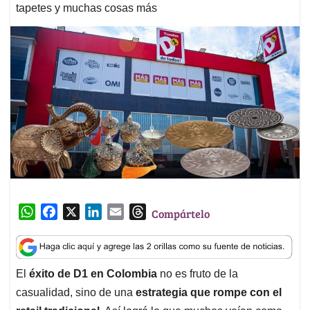
tapetes y muchas cosas más
W
F
X
L
E
T
Compártelo
h
a
i
m
h
a
c
n
a
r
t
e
k
i
e
El
éxito de D1 en Colombia
no es fruto de la
s
b
e
l
a
casualidad, sino de una
estrategia que rompe con el
A
o
d
d