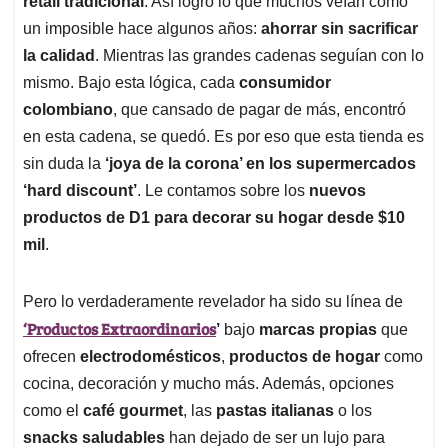
p
o
I
s
retail tradicional
. Así logró lo que muchos veían como
p
k
n
un imposible hace algunos años:
ahorrar sin sacrificar
la calidad
. Mientras las grandes cadenas seguían con lo
mismo. Bajo esta lógica, cada
consumidor
colombiano
, que cansado de pagar de más, encontró
en esta cadena, se quedó. Es por eso que esta tienda es
sin duda la
‘joya de la corona’ en los supermercados
‘hard discount’
. Le contamos sobre los
nuevos
productos de D1 para decorar su hogar desde $10
mil
.
Pero lo verdaderamente revelador ha sido su línea de
‘Productos Extraordinarios
’
bajo
marcas propias
que
ofrecen
electrodomésticos
,
productos de hogar
como
cocina, decoración y mucho más. Además, opciones
como el
café gourmet
, las
pastas italianas
o los
snacks saludables
han dejado de ser un lujo para