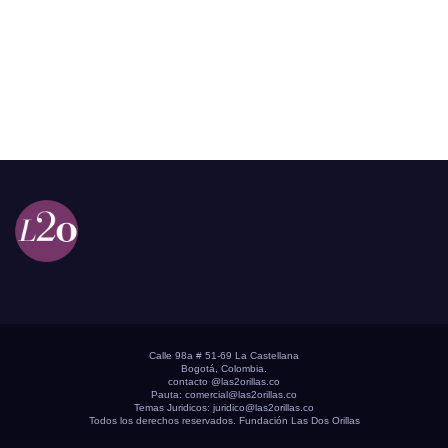
Calle 98a # 51-69 La Castellana
Bogotá, Colombia.
contacto @las2orillas.co
Pauta:
comercial@las2orillas.co
Temas Juridicos:
juridico@las2orillas.co
Todos los derechos reservados. Fundación Las Dos Orillas