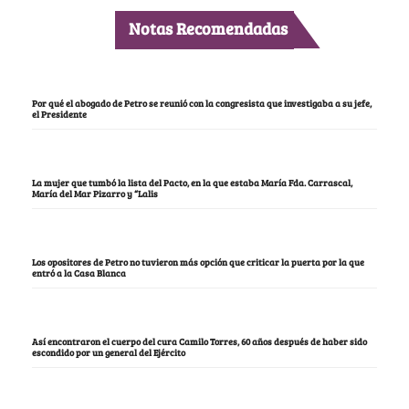
Notas Recomendadas
Por qué el abogado de Petro se reunió con la congresista que investigaba a su jefe,
el Presidente
La mujer que tumbó la lista del Pacto, en la que estaba María Fda. Carrascal,
María del Mar Pizarro y “Lalis
Los opositores de Petro no tuvieron más opción que criticar la puerta por la que
entró a la Casa Blanca
Así encontraron el cuerpo del cura Camilo Torres, 60 años después de haber sido
escondido por un general del Ejército