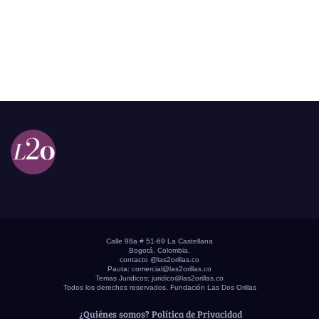
Calle 98a # 51-69 La Castellana
Bogotá, Colombia.
contacto @las2orillas.co
Pauta:
comercial@las2orillas.co
Temas Juridicos:
juridico@las2orillas.co
Todos los derechos reservados. Fundación Las Dos Orillas
¿Quiénes somos?
Política de Privacidad