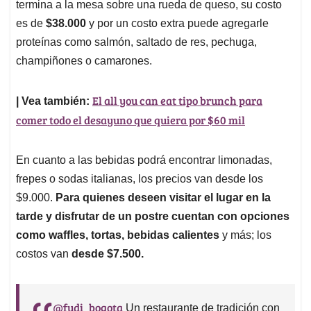
termina a la mesa sobre una rueda de queso, su costo
es de
$38.000
y por un costo extra puede agregarle
proteínas como salmón, saltado de res, pechuga,
champiñones o camarones.
El all you can eat tipo brunch para
| Vea también:
comer todo el desayuno que quiera por $60 mil
En cuanto a las bebidas podrá encontrar limonadas,
frepes o sodas italianas, los precios van desde los
$9.000.
Para quienes deseen visitar el lugar en la
tarde y disfrutar de un postre cuentan con opciones
como waffles, tortas, bebidas calientes
y más; los
costos van
desde $7.500.
@fudi_bogota
Un restaurante de tradición con