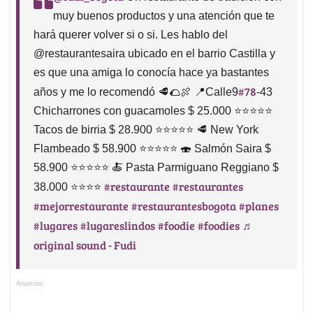
muy buenos productos y una atención que te
hará querer volver si o si. Les hablo del
@restaurantesaira ubicado en el barrio Castilla y
es que una amiga lo conocía hace ya bastantes
#78
años y me lo recomendó 🥩🌮🍖 📍Calle9
-43
Chicharrones con guacamoles $ 25.000 ⭐️⭐️⭐️⭐️⭐️
Tacos de birria $ 28.900 ⭐️⭐️⭐️⭐️⭐️ 🥩 New York
Flambeado $ 58.900 ⭐️⭐️⭐️⭐️⭐️ 🍣 Salmón Saira $
58.900 ⭐️⭐️⭐️⭐️⭐️ 🍝 Pasta Parmiguano Reggiano $
#restaurante
#restaurantes
38.000 ⭐️⭐️⭐️⭐️
#mejorrestaurante
#restaurantesbogota
#planes
#lugares
#lugareslindos
#foodie
#foodies
♬
original sound - Fudi
Anuncios.