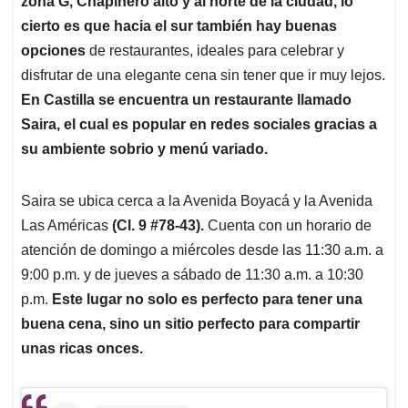
p
o
I
s
zona G, Chapinero alto y al norte de la ciudad, lo
p
k
n
cierto es que hacia el sur también hay buenas
opciones
de restaurantes, ideales para celebrar y
disfrutar de una elegante cena sin tener que ir muy lejos.
En Castilla se encuentra un restaurante llamado
Saira, el cual es popular en redes sociales gracias a
su ambiente sobrio y menú variado.
Saira se ubica cerca a la Avenida Boyacá y la Avenida
Las Américas
(Cl. 9 #78-43).
Cuenta con un horario de
atención de domingo a miércoles desde las 11:30 a.m. a
9:00 p.m. y de jueves a sábado de 11:30 a.m. a 10:30
p.m.
Este lugar no solo es perfecto para tener una
buena cena, sino un sitio perfecto para compartir
unas ricas onces.