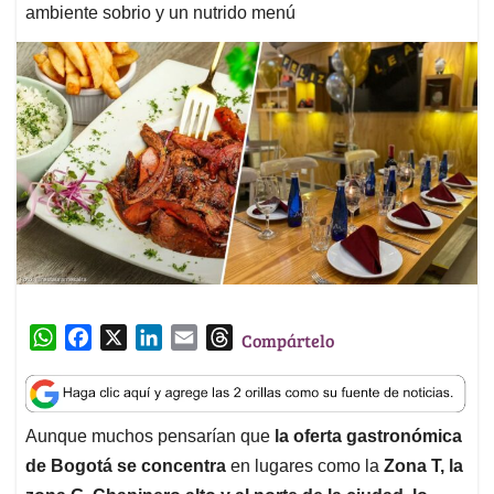
ambiente sobrio y un nutrido menú
W
F
X
L
E
T
Compártelo
h
a
i
m
h
a
c
n
a
r
t
e
k
i
e
Aunque muchos pensarían que
la oferta gastronómica
s
b
e
l
a
de Bogotá se concentra
en lugares como la
Zona T, la
A
o
d
d