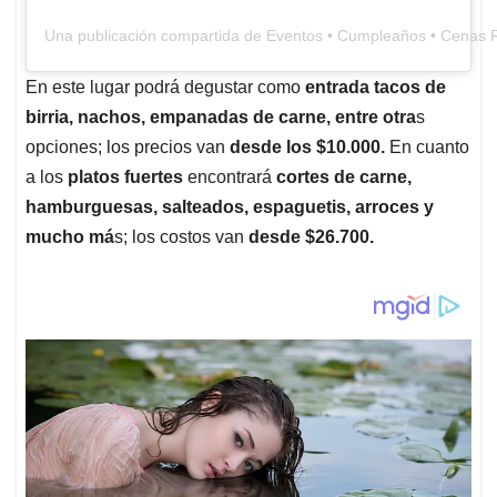
Una publicación compartida de Eventos • Cumpleaños • Cenas R
En este lugar podrá degustar como
entrada tacos de
birria, nachos, empanadas de carne, entre otra
s
opciones; los precios van
desde los $10.000.
En cuanto
a los
platos fuertes
encontrará
cortes de carne,
hamburguesas, salteados, espaguetis, arroces y
mucho má
s; los costos van
desde $26.700.