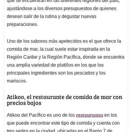
p
o
I
s
que se encuentran en las diferentes regiones del país,
p
k
n
ajustándose a los diversos presupuestos de quienes
desean salir de la rutina y degustar nuevas
preparaciones.
Uno de los sabores más apetecidos es el que ofrece la
comida de mar, la cual suele estar inspirada en la
Región Caribe y la Región Pacífica, donde se encuentra
una amplia variedad de platillos en los que los
principales ingredientes son los pescados y los
mariscos.
Atikoo, el restaurante de comida de mar con
precios bajos
restaurantes
Atikoo del Pacífico es uno de los
en los
que puede encontrar este tipo de comida y cuenta con
tres sedes en la ciudad, ubicadas en el Barrio 7 de