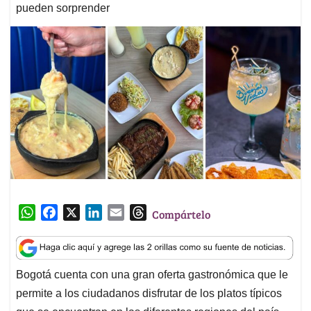
pueden sorprender
W
F
X
L
E
T
Compártelo
h
a
i
m
h
a
c
n
a
r
t
e
k
i
e
Bogotá cuenta con una gran oferta gastronómica que le
s
b
e
l
a
permite a los ciudadanos disfrutar de los platos típicos
A
o
d
d