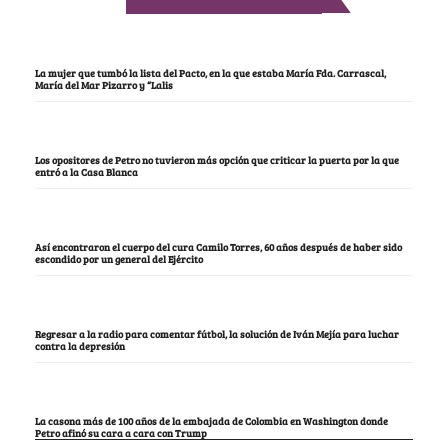
La mujer que tumbó la lista del Pacto, en la que estaba María Fda. Carrascal,
María del Mar Pizarro y “Lalis
Los opositores de Petro no tuvieron más opción que criticar la puerta por la que
entró a la Casa Blanca
Así encontraron el cuerpo del cura Camilo Torres, 60 años después de haber sido
escondido por un general del Ejército
Regresar a la radio para comentar fútbol, la solución de Iván Mejía para luchar
contra la depresión
La casona más de 100 años de la embajada de Colombia en Washington donde
Petro afinó su cara a cara con Trump