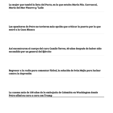
La mujer que tumbó la lista del Pacto, en la que estaba María Fda. Carrascal,
María del Mar Pizarro y “Lalis
Los opositores de Petro no tuvieron más opción que criticar la puerta por la que
entró a la Casa Blanca
Así encontraron el cuerpo del cura Camilo Torres, 60 años después de haber sido
escondido por un general del Ejército
Regresar a la radio para comentar fútbol, la solución de Iván Mejía para luchar
contra la depresión
La casona más de 100 años de la embajada de Colombia en Washington donde
Petro afinó su cara a cara con Trump