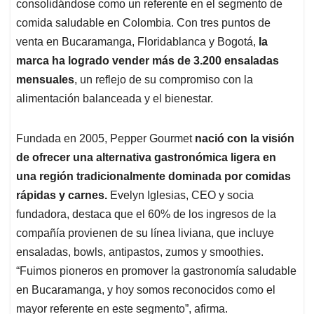
p
o
I
s
consolidándose como un referente en el segmento de
p
k
n
comida saludable en Colombia. Con tres puntos de
venta en Bucaramanga, Floridablanca y Bogotá,
la
marca ha logrado vender más de 3.200 ensaladas
mensuales
, un reflejo de su compromiso con la
alimentación balanceada y el bienestar.
Fundada en 2005, Pepper Gourmet
nació con la visión
de ofrecer una alternativa gastronómica ligera en
una región tradicionalmente dominada por comidas
rápidas y carnes.
Evelyn Iglesias, CEO y socia
fundadora, destaca que el 60% de los ingresos de la
compañía provienen de su línea liviana, que incluye
ensaladas, bowls, antipastos, zumos y smoothies.
“Fuimos pioneros en promover la gastronomía saludable
en Bucaramanga, y hoy somos reconocidos como el
mayor referente en este segmento”, afirma.