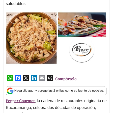
saludables
W
F
X
L
E
T
Compártelo
h
a
i
m
h
a
c
n
a
r
t
e
k
i
e
Pepper Gourmet
, la cadena de restaurantes originaria de
s
b
e
l
a
A
o
d
d
Bucaramanga, celebra dos décadas de operación,