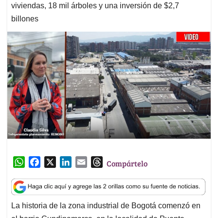
viviendas, 18 mil árboles y una inversión de $2,7
billones
W
F
X
L
E
T
Compártelo
h
a
i
m
h
a
c
n
a
r
t
e
k
i
e
La historia de la zona industrial de Bogotá comenzó en
s
b
e
l
a