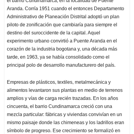
el barrio Cundinamarca, en la localidad de Puente
A
o
d
d
p
o
I
s
Aranda. Corría 1951 cuando el entonces Departamento
p
k
n
Administrativo de Planeación Distrital adoptó un plan
piloto de zonificación que cambiaría para siempre el
destino del suroccidente de la capital. Aquel
experimento urbano convirtió a Puente Aranda en el
corazón de la industria bogotana y, una década más
tarde, en 1963, ya se había consolidado como el
principal polo de desarrollo manufacturero del país.
Empresas de plásticos, textiles, metalmecánica y
alimentos levantaron sus plantas en medio de terrenos
amplios y vías de carga recién trazadas. En los años
cincuenta, el barrio Cundinamarca creció con una
mezcla particular: fábricas y viviendas convivían en un
mismo paisaje donde las chimeneas y los ladrillos eran
símbolo de progreso. Ese crecimiento se formalizó en