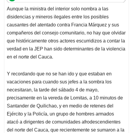
t
e
k
i
e
Aunque la ministra del interior solo nombra a las
s
b
e
l
a
disidencias y mineros ilegales entre los posibles
A
o
d
d
p
o
I
s
causantes del atentado contra Francia Márquez y sus
p
k
n
compañeros del consejo comunitario, no hay que olvidar
que históricamente otros actores escurridizos a contar la
verdad en la JEP han sido determinantes de la violencia
en el norte del Cauca.
Y recordando que no se han ido y que estaban en
vacaciones para cuando sus jefes a la sombra los
necesitaran, la tarde del sábado 4 de mayo,
precisamente en la vereda de Lomitas, a 10 minutos de
Santander de Quilichao, y en medio de retenes del
Ejército y la Policía, un grupo de hombres armados
atacó a dirigentes de comunidades afrodescendientes
del norte del Cauca, que recientemente se sumaron a la