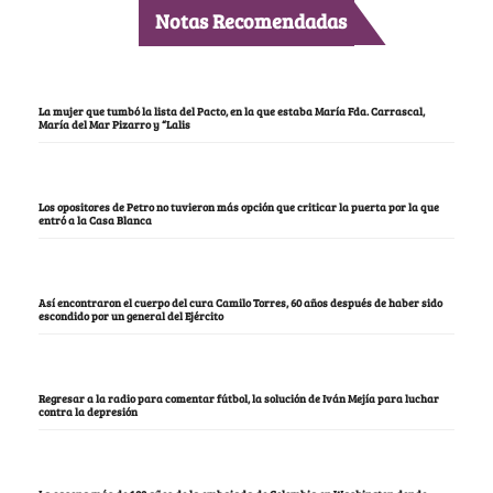
Notas Recomendadas
La mujer que tumbó la lista del Pacto, en la que estaba María Fda. Carrascal,
María del Mar Pizarro y “Lalis
Los opositores de Petro no tuvieron más opción que criticar la puerta por la que
entró a la Casa Blanca
Así encontraron el cuerpo del cura Camilo Torres, 60 años después de haber sido
escondido por un general del Ejército
Regresar a la radio para comentar fútbol, la solución de Iván Mejía para luchar
contra la depresión