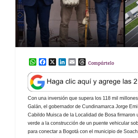
W
F
X
L
E
T
Compártelo
h
a
i
m
h
a
c
n
a
r
t
e
k
i
e
s
b
e
l
a
A
o
d
d
Con una inversión que supera los 118 mil millone
p
o
I
s
Galán, el gobernador de Cundinamarca Jorge Emil
p
k
n
Cabildo Muisca de la Localidad de Bosa firmaron u
verde a la construcción de un puente vehicular sob
para conectar a Bogotá con el municipio de Soacha,