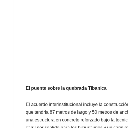
El puente sobre la quebrada Tibanica
El acuerdo interinstitucional incluye la construcc
que tendría 87 metros de largo y 50 metros de anch
una estructura en concreto reforzado bajo la técn
carril por sentido para los biciusaurios y un carril