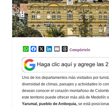
W
F
X
L
E
T
Compártelo
h
a
i
m
h
a
c
n
a
r
t
e
k
i
e
s
b
e
l
a
A
o
d
d
Uno de los departamentos más visitados por turist
p
o
I
s
diversidad de climas, paisajes y actividades lo co
p
k
n
desean conocer el corazón montañoso de Colombia
este territorio puede ofrecer más allá de Medellín
Yarumal, pueblo de Antioquia,
se está posiciona