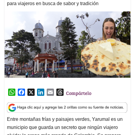
para viajeros en busca de sabor y tradición
W
F
X
L
E
T
Compártelo
h
a
i
m
h
a
c
n
a
r
t
e
k
i
e
Entre montañas frías y paisajes verdes, Yarumal es un
s
b
e
l
a
municipio que guarda un secreto que ningún viajero
A
o
d
d