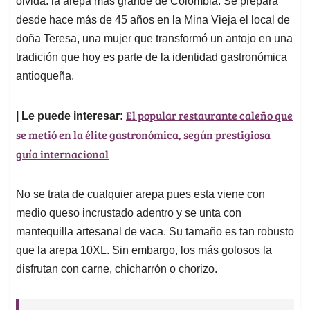
p
o
I
s
olvida: la arepa más grande de Colombia. Se prepara
p
k
n
desde hace más de 45 años en la Mina Vieja el local de
doña Teresa, una mujer que transformó un antojo en una
tradición que hoy es parte de la identidad gastronómica
antioqueña.
El popular restaurante caleño que
| Le puede interesar:
se metió en la élite gastronómica, según prestigiosa
guía internacional
No se trata de cualquier arepa pues esta viene con
medio queso incrustado adentro y se unta con
mantequilla artesanal de vaca. Su tamaño es tan robusto
que la arepa 10XL. Sin embargo, los más golosos la
disfrutan con carne, chicharrón o chorizo.