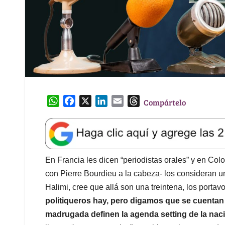
W
F
X
L
E
T
Compártelo
h
a
i
m
h
a
c
n
a
r
t
e
k
i
e
s
b
e
l
a
A
o
d
d
En Francia les dicen “periodistas orales” y en Col
p
o
I
s
con Pierre Bourdieu a la cabeza- los consideran u
p
k
n
Halimi, cree que allá son una treintena, los portav
politiqueros hay, pero digamos que se cuentan 
madrugada definen la agenda setting de la nac