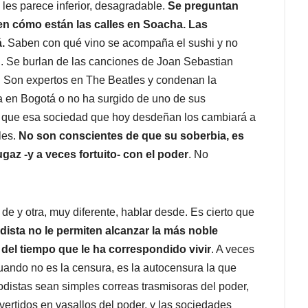
 les parece inferior, desagradable.
Se preguntan
en cómo están las calles en Soacha. Las
á.
Saben con qué vino se acompaña el sushi y no
. Se burlan de las canciones de Joan Sebastian
 Son expertos en The Beatles y condenan la
a en Bogotá o no ha surgido de uno de sus
r que esa sociedad que hoy desdeñan los cambiará a
les.
No son conscientes de que su soberbia, es
az -y a veces fortuito- con el poder
. No
e y otra, muy diferente, hablar desde. Es cierto que
odista no le permiten alcanzar la más noble
re del tiempo que le ha correspondido vivir
. A veces
cuando no es la censura, es la autocensura la que
iodistas sean simples correas trasmisoras del poder,
vertidos en vasallos del poder, y las sociedades