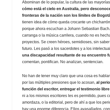
Abominan de lo popular, la cultura de las mayorías
cómo está el cielo en Australia, pero desconoc
fronteras de la nación son los límites de Bogot
tienen idea de cómo queda crocante un chicharrón
porque ahora escuchan a Johann Sebastian Bach.
carranga o la música carrilera, cuando no es hech
proyectos. Se creen héroes, semidioses, sin sabe
futuro. Les pasó a los sacerdotes y a los intelectua
una discapacidad resultante de su encuentro fug
comentan, pontifican. No analizan, sentencian.
No han de tener muy claro que una cosa es hablar d
por las múltiples presiones que lo acosan,
al peri
función del escritor, entregar el testimonio lib
ni a los mismos escritores les es permitido, pues 
amordaza, o la editorial, pero de ahí a que los per
hay una enorme diferencia. Ellos avasallados, con