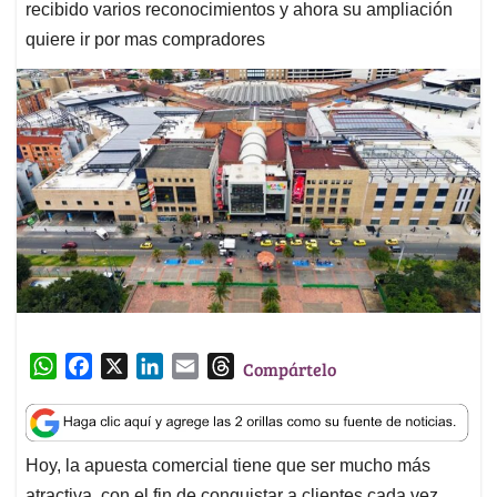
recibido varios reconocimientos y ahora su ampliación
quiere ir por mas compradores
W
F
X
L
E
T
Compártelo
h
a
i
m
h
a
c
n
a
r
t
e
k
i
e
Hoy, la apuesta comercial tiene que ser mucho más
s
b
e
l
a
atractiva, con el fin de conquistar a clientes cada vez