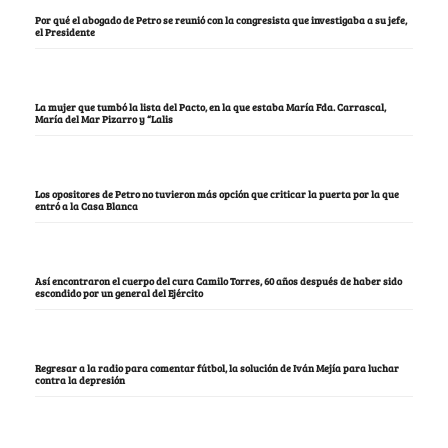
Por qué el abogado de Petro se reunió con la congresista que investigaba a su jefe,
el Presidente
La mujer que tumbó la lista del Pacto, en la que estaba María Fda. Carrascal,
María del Mar Pizarro y “Lalis
Los opositores de Petro no tuvieron más opción que criticar la puerta por la que
entró a la Casa Blanca
Así encontraron el cuerpo del cura Camilo Torres, 60 años después de haber sido
escondido por un general del Ejército
Regresar a la radio para comentar fútbol, la solución de Iván Mejía para luchar
contra la depresión