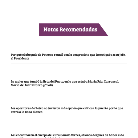
Notas Recomendadas
Por qué el abogado de Petro se reunió con la congresista que investigaba a su jefe,
el Presidente
La mujer que tumbó la lista del Pacto, en la que estaba María Fda. Carrascal,
María del Mar Pizarro y “Lalis
Los opositores de Petro no tuvieron más opción que criticar la puerta por la que
entró a la Casa Blanca
Así encontraron el cuerpo del cura Camilo Torres, 60 años después de haber sido