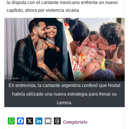
la disputa con el cantante mexicano enfrenta un nuevo
capítulo, ahora por violencia vicaria
En entrevista, la cantante argentina confesó que Nodal
habría utilizado una nueva estrategia para frenar su
carrera.
W
F
X
L
E
T
Compártelo
h
a
i
m
h