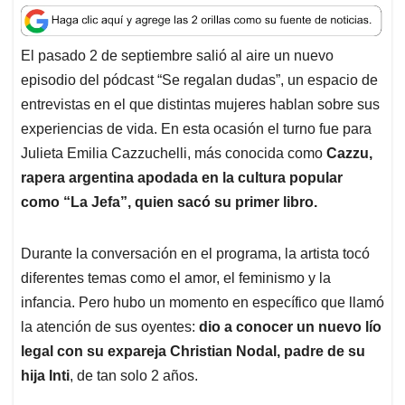
a
c
n
a
r
t
e
k
i
e
El pasado 2 de septiembre salió al aire un nuevo
s
b
e
l
a
episodio del pódcast “Se regalan dudas”, un espacio de
A
o
d
d
p
o
I
s
entrevistas en el que distintas mujeres hablan sobre sus
p
k
n
experiencias de vida. En esta ocasión el turno fue para
Julieta Emilia Cazzuchelli, más conocida como
Cazzu,
rapera argentina apodada en la cultura popular
como “La Jefa”, quien sacó su primer libro.
Durante la conversación en el programa, la artista tocó
diferentes temas como el amor, el feminismo y la
infancia. Pero hubo un momento en específico que llamó
la atención de sus oyentes:
dio a conocer un nuevo lío
legal con su expareja Christian Nodal, padre de su
hija Inti
, de tan solo 2 años.