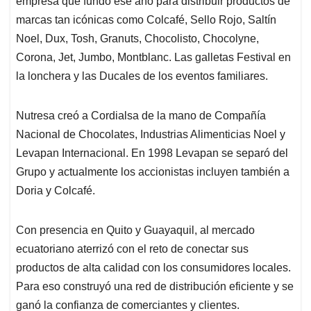
p
o
I
s
empresa que fundó ese año para distribuir productos de
p
k
n
marcas tan icónicas como Colcafé, Sello Rojo, Saltín
Noel, Dux, Tosh, Granuts, Chocolisto, Chocolyne,
Corona, Jet, Jumbo, Montblanc. Las galletas Festival en
la lonchera y las Ducales de los eventos familiares.
Nutresa creó a Cordialsa de la mano de Compañía
Nacional de Chocolates, Industrias Alimenticias Noel y
Levapan Internacional. En 1998 Levapan se separó del
Grupo y actualmente los accionistas incluyen también a
Doria y Colcafé.
Con presencia en Quito y Guayaquil, al mercado
ecuatoriano aterrizó con el reto de conectar sus
productos de alta calidad con los consumidores locales.
Para eso construyó una red de distribución eficiente y se
ganó la confianza de comerciantes y clientes.