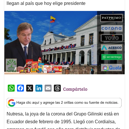
llegan al país que hoy elige presidente
W
F
X
L
E
T
Compártelo
h
a
i
m
h
a
c
n
a
r
t
e
k
i
e
Nutresa, la joya de la corona del Grupo Gilinski está en
s
b
e
l
a
Ecuador desde febrero de 1995. Llegó con Cordialsa,
A
o
d
d