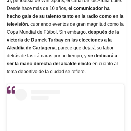
p
o
I
s
Jr,
periodista de Win Sports, el canal de los Ardila Lülle.
p
k
n
Desde hace más de 10 años,
el comunicador ha
hecho gala de su talento tanto en la radio como en la
televisión,
cubriendo eventos de gran magnitud como la
Copa Mundial de Fútbol. Sin embargo,
después de la
victoria de Dumek Turbay en las elecciones a la
Alcaldía de Cartagena
, parece que dejará su labor
detrás de las cámaras por un tiempo, y
se dedicará a
ser la mano derecha del alcalde electo
en cuanto al
tema deportivo de la ciudad se refiere.