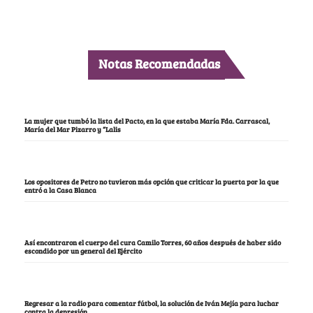
Notas Recomendadas
La mujer que tumbó la lista del Pacto, en la que estaba María Fda. Carrascal,
María del Mar Pizarro y “Lalis
Los opositores de Petro no tuvieron más opción que criticar la puerta por la que
entró a la Casa Blanca
Así encontraron el cuerpo del cura Camilo Torres, 60 años después de haber sido
escondido por un general del Ejército
Regresar a la radio para comentar fútbol, la solución de Iván Mejía para luchar
contra la depresión