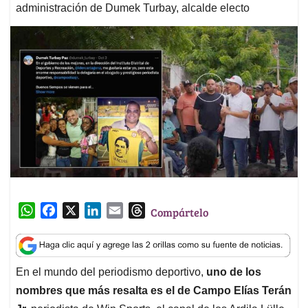
administración de Dumek Turbay, alcalde electo
W
F
X
L
E
T
Compártelo
h
a
i
m
h
a
c
n
a
r
t
e
k
i
e
En el mundo del periodismo deportivo,
uno de los
s
b
e
l
a
nombres que más resalta es el de Campo Elías Terán
A
o
d
d