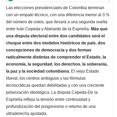
A
o
d
d
p
o
I
s
Las elecciones presidenciales de Colombia terminan
p
k
n
con un empate técnico, con una diferencia menor al 3 %
del número de votos, que llevará a una segunda vuelta
entre Iván Cepeda y Abelardo de la Espriella.
Más que
una disputa electoral entre dos candidatos será el
choque entre dos modelos históricos de país, dos
concepciones de democracia y dos formas
radicalmente distintas de comprender el Estado, la
economía, la seguridad, los derechos, la soberanía,
la paz y la sociedad colombiana.
El viejo Estado
liberal, los centros ambiguos y las fórmulas
tecnocráticas quedan debilitadas y con una creciente
polarización ideológica. La disputa Cepeda-De la
Espriella refleja la tensión entre continuidad y
profundización del progresismo o retorno de una
ultraderecha ajustada.