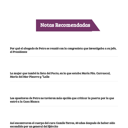
Notas Recomendadas
Por qué el abogado de Petro se reunió con la congresista que investigaba a su jefe,
el Presidente
La mujer que tumbó la lista del Pacto, en la que estaba María Fda. Carrascal,
María del Mar Pizarro y “Lalis
Los opositores de Petro no tuvieron más opción que criticar la puerta por la que
entró a la Casa Blanca
Así encontraron el cuerpo del cura Camilo Torres, 60 años después de haber sido
escondido por un general del Ejército