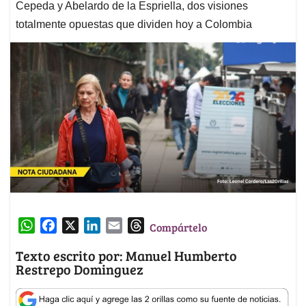
Cepeda y Abelardo de la Espriella, dos visiones
totalmente opuestas que dividen hoy a Colombia
W
F
X
L
E
T
Compártelo
h
a
i
m
h
Texto escrito por: Manuel Humberto
a
c
n
a
r
Restrepo Dominguez
t
e
k
i
e
s
b
e
l
a