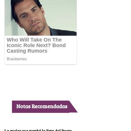
Notas Recomendadas
La mujer que tumbó la lista del Pacto,