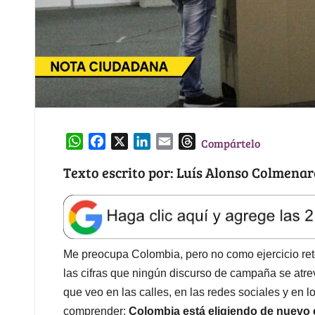
W
F
X
L
E
T
Compártelo
h
a
i
m
h
Texto escrito por: Luís Alonso Colmena
a
c
n
a
r
t
e
k
i
e
s
b
e
l
a
A
o
d
d
p
o
I
s
Me preocupa Colombia, pero no como ejercicio retór
p
k
n
las cifras que ningún discurso de campaña se atre
que veo en las calles, en las redes sociales y en
comprender:
Colombia está eligiendo de nuevo 