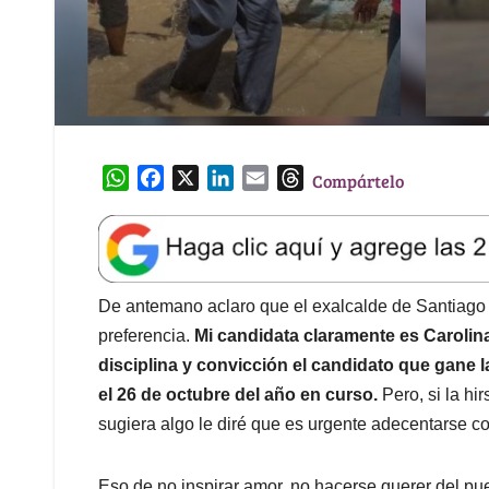
W
F
X
L
E
T
Compártelo
h
a
i
m
h
a
c
n
a
r
t
e
k
i
e
s
b
e
l
a
A
o
d
d
De antemano aclaro que el exalcalde de Santiago 
p
o
I
s
preferencia.
Mi candidata claramente es Carolin
p
k
n
disciplina y convicción el candidato que gane 
el 26 de octubre del año en curso.
Pero, si la hi
sugiera algo le diré que es urgente adecentarse co
Eso de no inspirar amor, no hacerse querer del pue