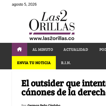
agosto 5, 2026
AL MINUTO
ACTUALIDAD
PO
ENVIA TU NOTICIA
R.I.N.
El outsider que intent
cánones de la derec
Por
German Peña Córdoba