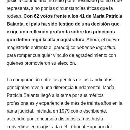
p
o
I
s
justicia colombiana, no solo por el resultado político que
p
k
n
representa, sino por las circunstancias éticas que la
rodean.
Con 62 votos frente a los 41 de María Patricia
Balanta, el país ha sido testigo de una decisión que
exige una reflexión profunda sobre los principios
que deben regir la alta magistratura
. Ahora, el nuevo
magistrado enfrenta el paradójico
deber de ingratitud
,
para romper cualquier vínculo de agradecimiento con
quienes promovieron su elección.
La comparación entre los perfiles de los candidatos
principales revela una diferencia fundamental. María
Patricia Balanta llegó a la terna por sus méritos
profesionales y experiencia de más de treinta años en la
rama judicial. Iniciada en 1979 como escribiente,
ascendió por concurso a distintos cargos hasta
convertirse en magistrada del Tribunal Superior del