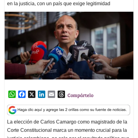
en la justicia, con un país que exige legitimidad
W
F
X
L
E
T
Compártelo
h
a
i
m
h
a
c
n
a
r
t
e
k
i
e
La elección de Carlos Camargo como magistrado de la
s
b
e
l
a
Corte Constitucional marca un momento crucial para la
A
o
d
d