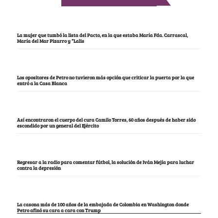
La mujer que tumbó la lista del Pacto, en la que estaba María Fda. Carrascal,
María del Mar Pizarro y “Lalis
Los opositores de Petro no tuvieron más opción que criticar la puerta por la que
entró a la Casa Blanca
Así encontraron el cuerpo del cura Camilo Torres, 60 años después de haber sido
escondido por un general del Ejército
Regresar a la radio para comentar fútbol, la solución de Iván Mejía para luchar
contra la depresión
La casona más de 100 años de la embajada de Colombia en Washington donde
Petro afinó su cara a cara con Trump