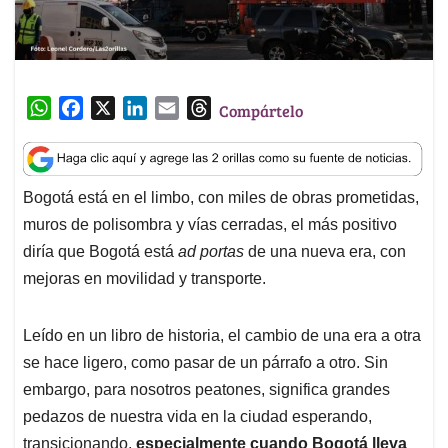
W
F
X
L
E
T
Compártelo
h
a
i
m
h
a
c
n
a
r
t
e
k
i
e
Bogotá está en el limbo, con miles de obras prometidas,
s
b
e
l
a
muros de polisombra y vías cerradas, el más positivo
A
o
d
d
p
o
I
s
diría que Bogotá está
ad portas
de una nueva era, con
p
k
n
mejoras en movilidad y transporte.
Leído en un libro de historia, el cambio de una era a otra
se hace ligero, como pasar de un párrafo a otro. Sin
embargo, para nosotros peatones, significa grandes
pedazos de nuestra vida en la ciudad esperando,
transicionando,
especialmente cuando Bogotá lleva