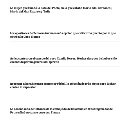
La mujer que tumbó la lista del Pacto, en la que estaba María Fda. Carrascal,
María del Mar Pizarro y “Lalis
Los opositores de Petro no tuvieron más opción que criticar la puerta por la que
entró a la Casa Blanca
Así encontraron el cuerpo del cura Camilo Torres, 60 años después de haber sido
escondido por un general del Ejército
Regresar a la radio para comentar fútbol, la solución de Iván Mejía para luchar
contra la depresión
La casona más de 100 años de la embajada de Colombia en Washington donde
Petro afinó su cara a cara con Trump