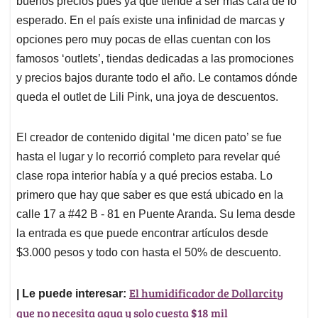
p
o
I
s
buenos precios pues ya que tiende a ser más cara de lo
p
k
n
esperado. En el país existe una infinidad de marcas y
opciones pero muy pocas de ellas cuentan con los
famosos ‘outlets’, tiendas dedicadas a las promociones
y precios bajos durante todo el año. Le contamos dónde
queda el outlet de Lili Pink, una joya de descuentos.
El creador de contenido digital ‘me dicen pato’ se fue
hasta el lugar y lo recorrió completo para revelar qué
clase ropa interior había y a qué precios estaba. Lo
primero que hay que saber es que está ubicado en la
calle 17 a #42 B - 81 en Puente Aranda. Su lema desde
la entrada es que puede encontrar artículos desde
$3.000 pesos y todo con hasta el 50% de descuento.
El humidificador de Dollarcity
| Le puede interesar:
que no necesita agua y solo cuesta $18 mil