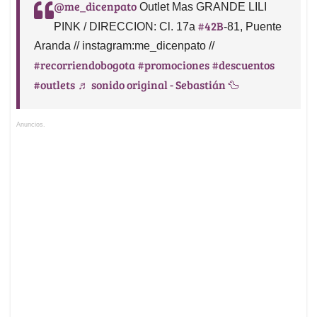
@me_dicenpato
Outlet Mas GRANDE LILI
#42B
PINK / DIRECCION: Cl. 17a
-81, Puente
Aranda // instagram:me_dicenpato //
#recorriendobogota
#promociones
#descuentos
#outlets
♬ sonido original - Sebastián 🦆
Anuncios.