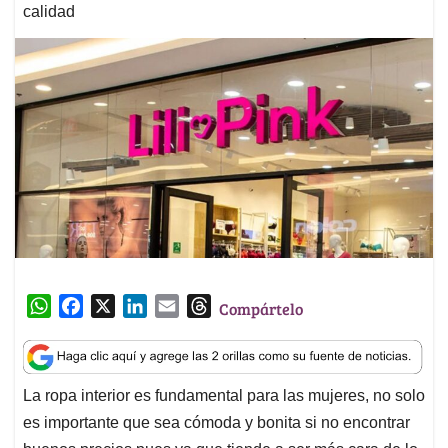
calidad
W
F
X
L
E
T
Compártelo
h
a
i
m
h
a
c
n
a
r
t
e
k
i
e
La ropa interior es fundamental para las mujeres, no solo
s
b
e
l
a
es importante que sea cómoda y bonita si no encontrar
A
o
d
d