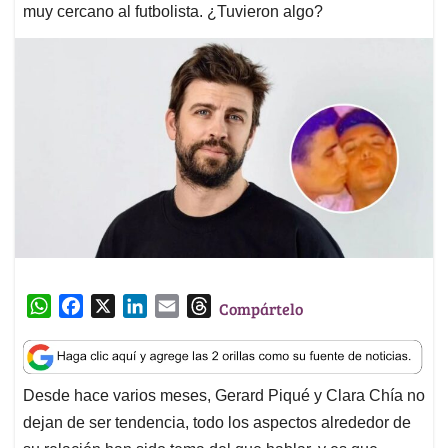
muy cercano al futbolista. ¿Tuvieron algo?
W
F
X
L
E
T
Compártelo
h
a
i
m
h
a
c
n
a
r
t
e
k
i
e
Desde hace varios meses, Gerard Piqué y Clara Chía no
s
b
e
l
a
dejan de ser tendencia, todo los aspectos alrededor de
A
o
d
d