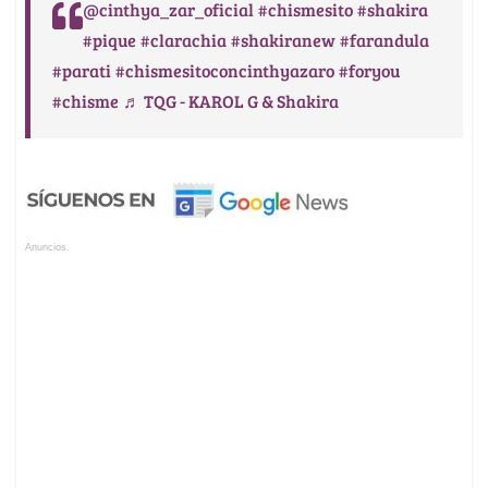
@cinthya_zar_oficial
#chismesito
#shakira
#pique
#clarachia
#shakiranew
#farandula
#parati
#chismesitoconcinthyazaro
#foryou
#chisme
♬ TQG - KAROL G & Shakira
Anuncios.