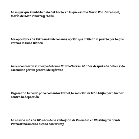
La mujer que tumbó la lista del Pacto, en la que estaba María Fda. Carrascal,
María del Mar Pizarro y “Lalis
Los opositores de Petro no tuvieron más opción que criticar la puerta por la que
entró a la Casa Blanca
Así encontraron el cuerpo del cura Camilo Torres, 60 años después de haber sido
escondido por un general del Ejército
Regresar a la radio para comentar fútbol, la solución de Iván Mejía para luchar
contra la depresión
La casona más de 100 años de la embajada de Colombia en Washington donde
Petro afinó su cara a cara con Trump