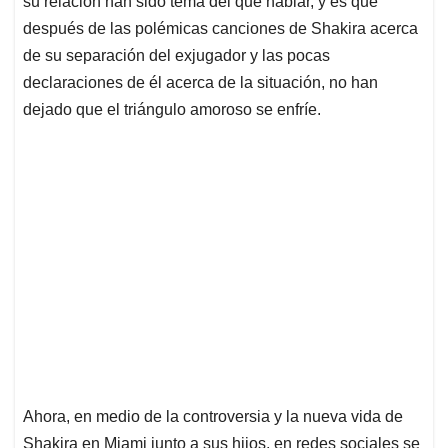
p
o
I
s
su relación han sido tema del que hablar, y es que
p
k
n
después de las polémicas canciones de Shakira acerca
de su separación del exjugador y las pocas
declaraciones de él acerca de la situación, no han
dejado que el triángulo amoroso se enfríe.
Ahora, en medio de la controversia y la nueva vida de
Shakira en Miami junto a sus hijos, en redes sociales se