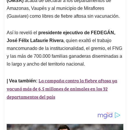
p
o
I
s
(OMSA)
acaba de declarar a los departamentos de
p
k
n
Amazonas, Vaupés y al municipio de Miraflores
(Guaviare) como libres de fiebre aftosa sin vacunación.
Así lo reveló el
presidente ejecutivo de FEDEGÁN,
José Félix Lafaurie Rivera
, quien exaltó el trabajo
mancomunado de la institucionalidad, el gremio, el FNG
y las más de 700.000 familias ganaderas diseminadas a
lo largo y ancho del territorio nacional.
La campaña contra la fiebre aftosa ya
| Vea también:
vacunó más de 6,5 millones de animales en los 32
departamentos del país