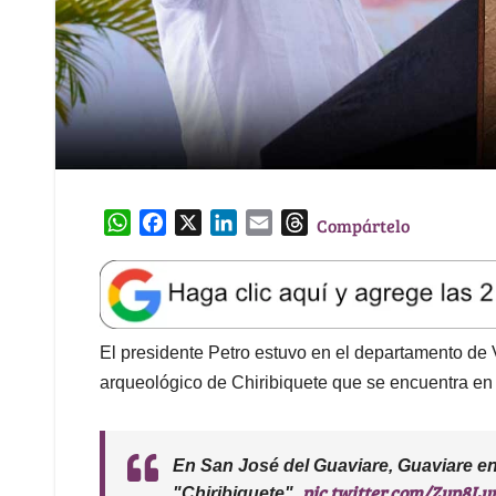
W
F
X
L
E
T
Compártelo
h
a
i
m
h
a
c
n
a
r
t
e
k
i
e
s
b
e
l
a
A
o
d
d
El presidente Petro estuvo en el departamento de V
p
o
I
s
arqueológico de Chiribiquete que se encuentra en
p
k
n
En San José del Guaviare, Guaviare e
pic.twitter.com/Zyp8Lu
"Chiribiquete".