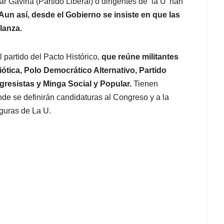
 Gaviria (Partido Liberal) o dirigentes de ‘la U’ han
Aun así, desde el Gobierno se insiste en que las
lanza.
l partido del Pacto Histórico,
que reúne militantes
tica, Polo Democrático Alternativo, Partido
resistas y Minga Social y Popular.
Tienen
nde se definirán candidaturas al Congreso y a la
guras de La U.