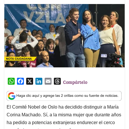
W
F
X
L
E
T
Compártelo
h
a
i
m
h
a
c
n
a
r
t
e
k
i
e
El Comité Nobel de Oslo ha decidido distinguir a María
s
b
e
l
a
Corina Machado. Sí, a la misma mujer que durante años
A
o
d
d
p
o
I
s
ha pedido a potencias extranjeras endurecer el cerco