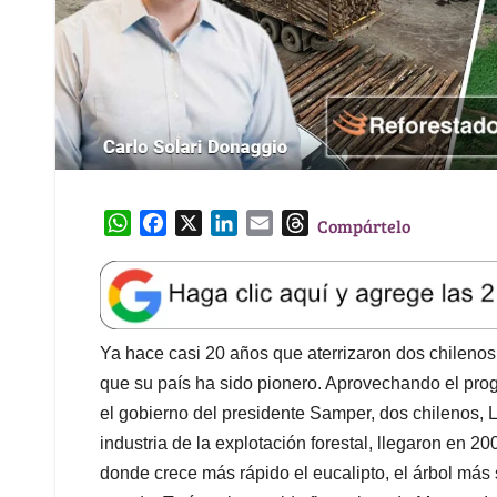
W
F
X
L
E
T
Compártelo
h
a
i
m
h
a
c
n
a
r
t
e
k
i
e
s
b
e
l
a
A
o
d
d
Ya hace casi 20 años que aterrizaron dos chileno
p
o
I
s
que su país ha sido pionero. Aprovechando el prog
p
k
n
el gobierno del presidente Samper, dos chilenos, L
industria de la explotación forestal, llegaron en 20
donde crece más rápido el eucalipto, el árbol más 