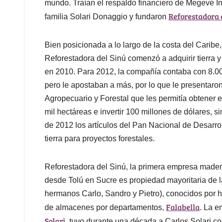
mundo. Traían el respaldo financiero de Megeve Inv
Reforestadora 
familia Solari Donaggio y fundaron
Bien posicionada a lo largo de la costa del Caribe
Reforestadora del Sinú comenzó a adquirir tierra y
en 2010. Para 2012, la compañía contaba con 8.00
pero le apostaban a más, por lo que le presentaro
Agropecuario y Forestal que les permitía obtener e
mil hectáreas e invertir 100 millones de dólares, s
de 2012 los artículos del Pan Nacional de Desarr
tierra para proyectos forestales.
Reforestadora del Sinú, la primera empresa made
desde Tolú en Sucre es propiedad mayoritaria de la
hermanos Carlo, Sandro y Pietro), conocidos por h
Falabella
de almacenes por departamentos,
. La 
Solari
, tuvo durante una década a Carlos Solari 