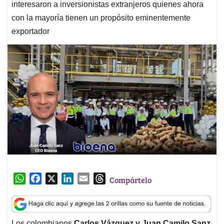
interesaron a inversionistas extranjeros quienes ahora
con la mayoría tienen un propósito eminentemente
exportador
W
F
X
L
E
T
Compártelo
h
a
i
m
h
a
c
n
a
r
t
e
k
i
e
Los colombianos
Carlos Vázquez y Juan Camilo Sanz,