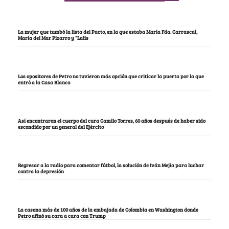
La mujer que tumbó la lista del Pacto, en la que estaba María Fda. Carrascal,
María del Mar Pizarro y “Lalis
Los opositores de Petro no tuvieron más opción que criticar la puerta por la que
entró a la Casa Blanca
Así encontraron el cuerpo del cura Camilo Torres, 60 años después de haber sido
escondido por un general del Ejército
Regresar a la radio para comentar fútbol, la solución de Iván Mejía para luchar
contra la depresión
La casona más de 100 años de la embajada de Colombia en Washington donde
Petro afinó su cara a cara con Trump