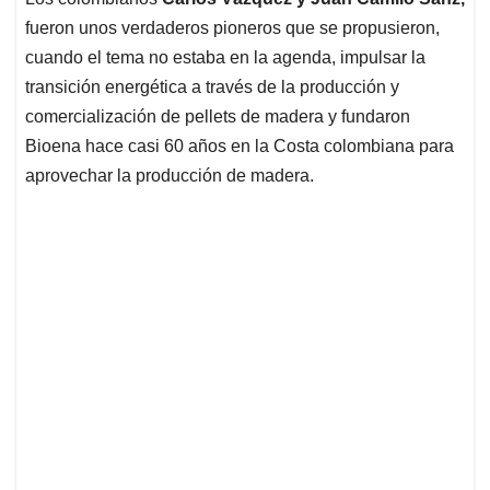
s
b
e
l
a
fueron unos verdaderos pioneros que se propusieron,
A
o
d
d
p
o
I
s
cuando el tema no estaba en la agenda, impulsar la
p
k
n
transición energética a través de la producción y
comercialización de pellets de madera y fundaron
Bioena hace casi 60 años en la Costa colombiana para
aprovechar la producción de madera.